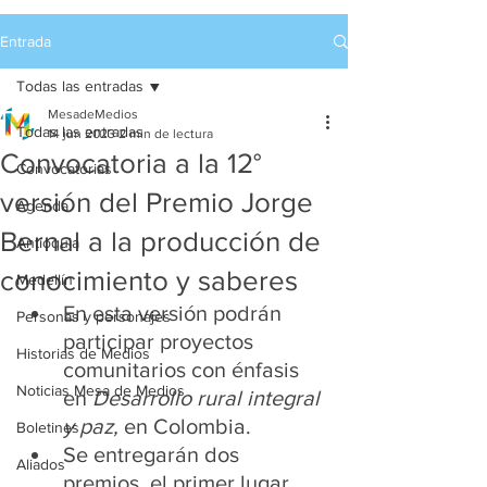
Entrada
Todas las entradas
MesadeMedios
Todas las entradas
14 jun 2023
2 min de lectura
Convocatoria a la 12°
Convocatorias
versión del Premio Jorge
Agenda
Bernal a la producción de
Antioquia
conocimiento y saberes
Medellín
En esta versión podrán 
Personas y personajes
participar proyectos 
Historias de Medios
comunitarios con énfasis 
Noticias Mesa de Medios
en 
Desarrollo rural integral 
y paz,
 en Colombia.
Boletines
Se entregarán dos 
Aliados
premios, el primer lugar 