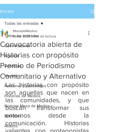
Entrada
Todas las entradas
MesadeMedios
Todas las entradas
1 ene 2024
1 min de lectura
Convocatoria abierta de
Convocatorias
Historias con propósito
Agenda
Premio de Periodismo
Antioquia
Comunitario y Alternativo
Medellín
Las historias con propósito 
Personas y personajes
son aquellas que nacen en 
Historias de Medios
las comunidades, y que 
Noticias Mesa de Medios
buscan transformar sus 
entornos desde la 
Boletines
comunicación. Historias 
Aliados
valientes con protagonistas 