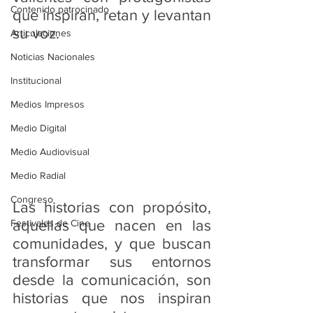
Contenido patrocinado
que inspiran, retan y levantan 
su voz.
Articulaciones
Noticias Nacionales
Institucional
Medios Impresos
Medio Digital
Medio Audiovisual
Medio Radial
Congreso
Las historias con propósito, 
aquellas que nacen en las 
Festivales de Cine
comunidades, y que buscan 
transformar sus entornos 
desde la comunicación, son 
historias que nos inspiran 