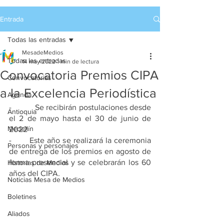
Entrada
Todas las entradas
MesadeMedios
Todas las entradas
14 may 2022
1 min de lectura
Convocatoria Premios CIPA
Convocatorias
a la Excelencia Periodística
Agenda
-           Se recibirán postulaciones desde 
Antioquia
el 2 de mayo hasta el 30 de junio de 
Medellín
2022
-       Este año se realizará la ceremonia 
Personas y personajes
de entrega de los premios en agosto de 
forma presencial y se celebrarán los 60 
Historias de Medios
años del CIPA.
Noticias Mesa de Medios
Boletines
Aliados