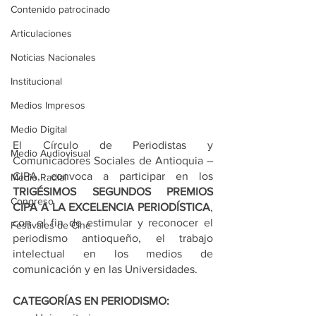
Contenido patrocinado
Articulaciones
Noticias Nacionales
Institucional
Medios Impresos
Medio Digital
El Círculo de Periodistas y 
Medio Audiovisual
Comunicadores Sociales de Antioquia –
CIPA, convoca a participar en los 
Medio Radial
TRIGÉSIMOS SEGUNDOS PREMIOS 
Congreso
CIPA A LA EXCELENCIA PERIODÍSTICA
, 
con el fin de estimular y reconocer el 
Festivales de Cine
periodismo antioqueño, el trabajo 
intelectual en los medios de 
comunicación y en las Universidades.
CATEGORÍAS EN PERIODISMO: