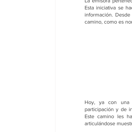
La emisora pertenec
Noticias Nacionales
Instituci
Esta iniciativa se h
información. Desde 
camino, como es nor
Congreso
Festivales de Cin
Hoy, ya con una p
participación y de 
Este camino les ha
articulándose muestr