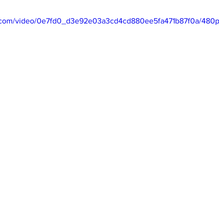
tic.com/video/0e7fd0_d3e92e03a3cd4cd880ee5fa471b87f0a/480p