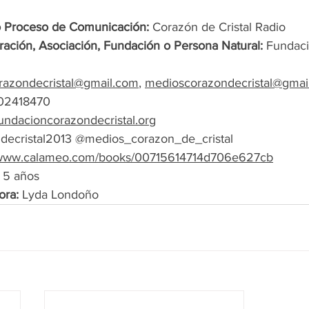
 Proceso de Comunicación:
 Corazón de Cristal Radio 
ación, Asociación, Fundación o Persona Natural:
 Fundac
razondecristal@gmail.com
, 
medioscorazondecristal@gmai
02418470
/fundacioncorazondecristal.org
decristal2013 @medios_corazon_de_cristal
//www.calameo.com/books/00715614714d706e627cb
 5 años 
ra: 
Lyda Londoño 