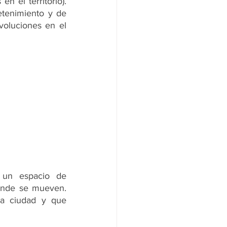
 el territorio). 
al
Medio Radial
etenimiento y de 
voluciones en el 
 un espacio de 
donde se mueven. 
a ciudad y que 