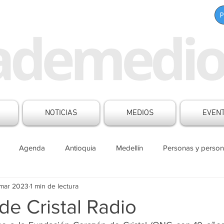
NOTICIAS
MEDIOS
EVEN
Agenda
Antioquia
Medellín
Personas y person
 mar 2023
1 min de lectura
s Mesa de Medios
Boletines
Aliados
Contenido patr
de Cristal Radio