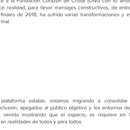
e a la Fundación Corazón de Cristal (ONG con 10 años en
onal
Medios Impresos
Medio Digital
Medio Audiovisu
ace realidad, para llevar mensajes constructivos, de entr
finales de 2018, ha sufrido varias transformaciones y e
mal. 
e
lataforma estable, estamos migrando a consolidar
inclusión, apegados al público objetivo y los entornos 
 venido mostrando que el espacio, se requiere en l
an realidades de todos y para todos.