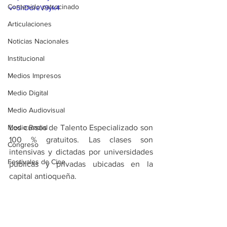
Contenido patrocinado
v=5nDdreV9yk4
Articulaciones
Noticias Nacionales
Institucional
Medios Impresos
Medio Digital
Medio Audiovisual
Los cursos de Talento Especializado son 
Medio Radial
100 % gratuitos. Las clases son 
Congreso
intensivas y dictadas por universidades 
Festivales de Cine
públicas y privadas ubicadas en la 
capital antioqueña. 