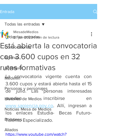
Entrada
Todas las entradas
MesadeMedios
Todas las entradas
27 jun 2023
1 min de lectura
Está abierta la convocatoria
Convocatorias
con 3.600 cupos en 32
Agenda
rutas formativas
Antioquia
La convocatoria vigente cuenta con 
Medellín
3.600 cupos y estará abierta hasta el 15 
Personas y personajes
de julio. Las personas interesadas 
pueden inscribirse en 
Historias de Medios
www.sapiencia.gov.co
. Allí, ingresan a 
Noticias Mesa de Medios
los enlaces Estudia- Becas Futuro- 
Boletines
Talento Especializado.
Aliados
https://www.youtube.com/watch?