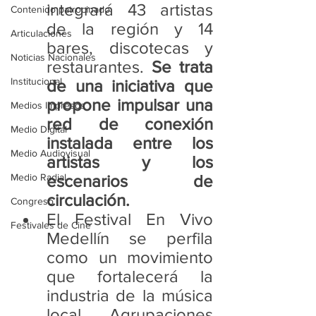
integrará 43 artistas 
Contenido patrocinado
de la región y 14 
Articulaciones
bares, discotecas y 
Noticias Nacionales
restaurantes. 
Se trata 
Institucional
de una iniciativa que 
propone impulsar una 
Medios Impresos
red de conexión 
Medio Digital
instalada entre los 
Medio Audiovisual
artistas y los 
Medio Radial
escenarios de 
circulación.
Congreso
El Festival En Vivo 
Festivales de Cine
Medellín se perfila 
como un movimiento 
que fortalecerá la 
industria de la música 
local. Agrupaciones 