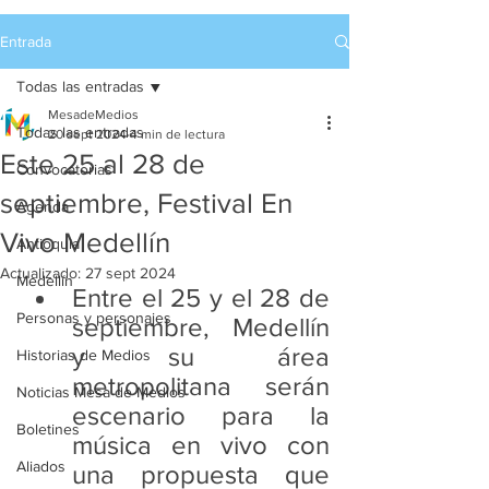
Entrada
Todas las entradas
MesadeMedios
Todas las entradas
20 sept 2024
4 min de lectura
Este 25 al 28 de
Convocatorias
septiembre, Festival En
Agenda
Vivo Medellín
Antioquia
Actualizado:
27 sept 2024
Medellín
Entre el 25 y el 28 de 
Personas y personajes
septiembre, Medellín 
y su área 
Historias de Medios
metropolitana serán 
Noticias Mesa de Medios
escenario para la 
Boletines
música en vivo con 
Aliados
una propuesta que 