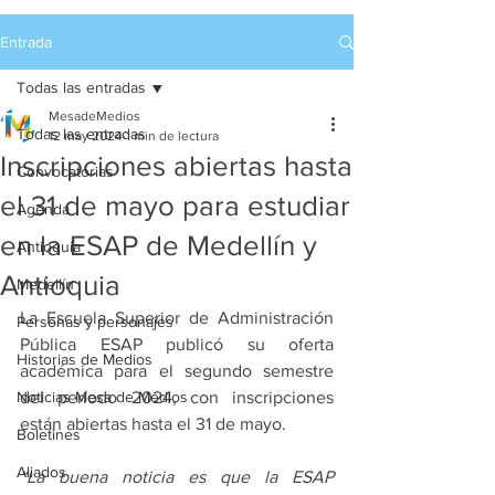
Entrada
Todas las entradas
MesadeMedios
Todas las entradas
12 may 2024
1 min de lectura
Inscripciones abiertas hasta
Convocatorias
el 31 de mayo para estudiar
Agenda
en la ESAP de Medellín y
Antioquia
Antioquia
Medellín
La Escuela Superior de Administración 
Personas y personajes
Pública ESAP publicó su oferta 
Historias de Medios
académica para el segundo semestre 
Noticias Mesa de Medios
del período 2024, con inscripciones 
están abiertas hasta el 31 de mayo.
Boletines
Aliados
“La buena noticia es que la ESAP 