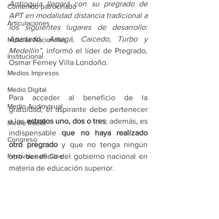
Antioquia llegará con su pregrado de 
Contenido patrocinado
APT en modalidad distancia tradicional a 
Articulaciones
los siguientes lugares de desarrollo: 
Apartadó, Amagá, Caicedo, Turbo y 
Noticias Nacionales
Medellín”
, informó el líder de Pregrado, 
Institucional
Osmar Ferney Villa Londoño.
Medios Impresos
Medio Digital
Para acceder al beneficio de la 
Medio Audiovisual
gratuidad, el aspirante debe pertenecer 
a los 
estratos uno, dos o tres
; además, es 
Medio Radial
indispensable 
que no haya realizado 
Congreso
otro pregrado
 y que no tenga ningún 
Festivales de Cine
otro beneficio del gobierno nacional en 
materia de educación superior.