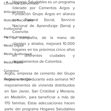
Hogares Saludables es un programa 
Contenido patrocinado
liderado por Cementos Argos y 
Articulaciones
Fundación Grupo Argos en alianza 
con Pastoral Social, Servicio 
Noticias Nacionales
Nacional de Aprendizaje (Sena) y 
Institucional
Coonvite.
Medios Impresos
La compañía, de la mano de 
clientes y aliados, mejorará 10.000 
Medio Digital
hogares en los próximos cinco años 
Medio Audiovisual
en diferentes ciudades y 
departamentos de Colombia.
Medio Radial
Congreso
Argos, empresa de cemento del Grupo 
Festivales de Cine
Argos, entregó durante esta semana 147 
mejoramientos de vivienda distribuidos 
en San Javier, San Cristóbal y Moravia, 
en Medellín, para beneficiar a más de 
170 familias. Estas adecuaciones hacen 
parte del programa Hogares Saludables 