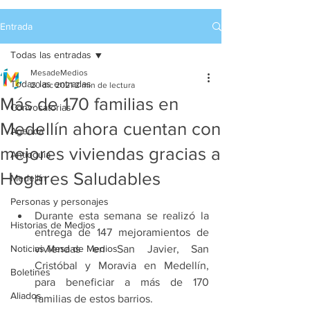
Entrada
Todas las entradas
MesadeMedios
Todas las entradas
20 dic 2021
2 min de lectura
Más de 170 familias en
Convocatorias
Medellín ahora cuentan con
Agenda
mejores viviendas gracias a
Antioquia
Hogares Saludables
Medellín
Personas y personajes
Durante esta semana se realizó la 
Historias de Medios
entrega de 147 mejoramientos de 
Noticias Mesa de Medios
viviendas en San Javier, San 
Cristóbal y Moravia en Medellín, 
Boletines
para beneficiar a más de 170 
Aliados
familias de estos barrios.