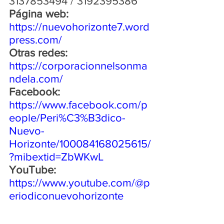
3137853494 / 3192395386
Página web: 
https://nuevohorizonte7.word
press.com/
Otras redes: 
https://corporacionnelsonma
ndela.com/
Facebook:      
https://www.facebook.com/p
eople/Peri%C3%B3dico-
Nuevo-
Horizonte/100084168025615/
?mibextid=ZbWKwL
YouTube:
https://www.youtube.com/@p
eriodiconuevohorizonte