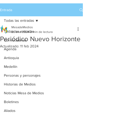
Entrada
Todas las entradas
MesadeMedios
Todas las entradas
26 ene 2024
2 min de lectura
Periódico Nuevo Horizonte
Convocatorias
Actualizado:
11 feb 2024
Agenda
Antioquia
Medellín
Personas y personajes
Historias de Medios
Noticias Mesa de Medios
Boletines
Aliados