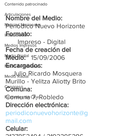
Contenido patrocinado
Articulaciones
Nombre del Medio: 
Noticias Nacionales
Periódico Nuevo Horizonte
Formato:
Institucional
Impreso - Digital
Medios Impresos
Fecha de creación del 
Medio Digital
Medio: 
15/09/2006
Encargados: 
Medio Audiovisual
Julio Ricardo Mosquera 
Medio Radial
Murillo 
- 
Yelitza Aliotty Brito
Congreso
Comuna:
Comuna 7, Robledo
Festivales de Cine
Dirección electrónica:
periodiconuevohorizonte@g
mail.com
Celular: