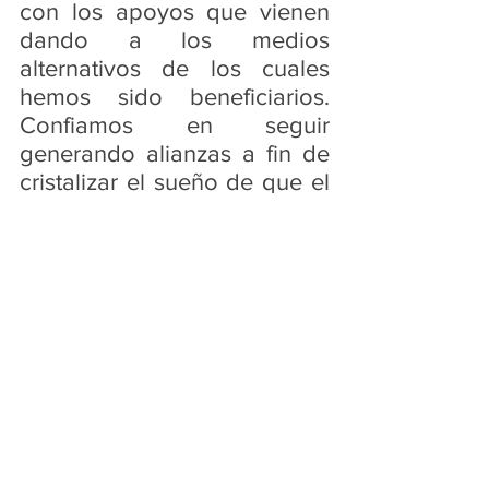
con los apoyos que vienen 
dando a los medios 
alternativos de los cuales 
hemos sido beneficiarios. 
Confiamos en seguir 
generando alianzas a fin de 
cristalizar el sueño de que el 
Periódico Nuevo Horizonte, 
se proyecte y consolide 
como uno de los periódicos 
populares de mayor arraigo 
en la ciudad y medio 
informativo y promotor de a 
idiosincrasia del Pueblo 
Negro, Afrocolombiano 
Raizal y Palenquero de la 
ciudad y el país.