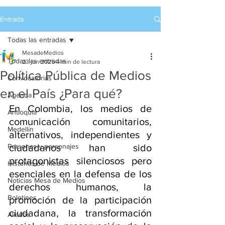
Entrada
Todas las entradas
MesadeMedios
Todas las entradas
23 jun 2025
4 min de lectura
Política Pública de Medios
Convocatorias
en el País ¿Para qué?
Agenda
En Colombia, los medios de 
Antioquia
comunicación comunitarios, 
Medellín
alternativos, independientes y 
Personas y personajes
ciudadanos han sido 
protagonistas silenciosos pero 
Historias de Medios
esenciales en la defensa de los 
Noticias Mesa de Medios
derechos humanos, la 
Boletines
promoción de la participación 
ciudadana, la transformación 
Aliados