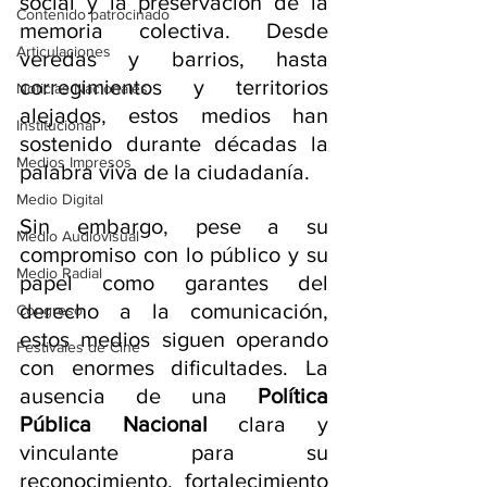
social y la preservación de la 
Contenido patrocinado
memoria colectiva. Desde 
Articulaciones
veredas y barrios, hasta 
corregimientos y territorios 
Noticias Nacionales
alejados, estos medios han 
Institucional
sostenido durante décadas la 
Medios Impresos
palabra viva de la ciudadanía. 
Medio Digital
Sin embargo, pese a su 
Medio Audiovisual
compromiso con lo público y su 
Medio Radial
papel como garantes del 
derecho a la comunicación, 
Congreso
estos medios siguen operando 
Festivales de Cine
con enormes dificultades. La 
ausencia de una 
Política 
Pública Nacional
 clara y 
vinculante para su 
reconocimiento, fortalecimiento 