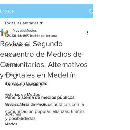
Entrada
Todas las entradas
MesadeMedios
Todas las entradas
21 nov 2023
1 min de lectura
Revive el Segundo
Convocatorias
encuentro de Medios de
Agenda
Comunitarios, Alternativos
Antioquia
y Digitales en Medellín
Medellín
Temas en la agenda: 
Personas y personajes
Historias de Medios
Panel Sistema de medios públicos:
Noticias Mesa de Medios
Relación de los medios públicos con la 
comunicación popular: alianzas, límites 
Boletines
y posibilidades.
Aliados