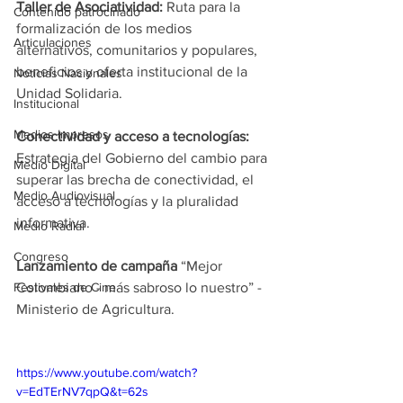
Taller de Asociatividad:
 Ruta para la 
Contenido patrocinado
formalización de los medios 
Articulaciones
alternativos, comunitarios y populares, 
beneficios y oferta institucional de la 
Noticias Nacionales
Unidad Solidaria.
Institucional
Medios Impresos
Conectividad y acceso a tecnologías:
Estrategia del Gobierno del cambio para 
Medio Digital
superar las brecha de conectividad, el 
Medio Audiovisual
acceso a tecnologías y la pluralidad 
informativa.
Medio Radial
Congreso
Lanzamiento de campaña
 “Mejor 
Festivales de Cine
Colombiano - más sabroso lo nuestro” - 
Ministerio de Agricultura.
https://www.youtube.com/watch?
v=EdTErNV7qpQ&t=62s