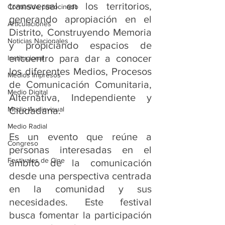
transversal en los territorios, 
Contenido patrocinado
generando apropiación en el 
Articulaciones
Distrito, Construyendo Memoria 
Noticias Nacionales
y propiciando espacios de 
encuentro para dar a conocer 
Institucional
los diferentes Medios, Procesos 
Medios Impresos
de Comunicación Comunitaria, 
Medio Digital
Alternativa, Independiente y 
Medio Audiovisual
Ciudadana. 
Medio Radial
Es un evento que reúne a 
Congreso
personas interesadas en el 
Festivales de Cine
ámbito de la comunicación 
desde una perspectiva centrada 
en la comunidad y sus 
necesidades. Este festival 
busca fomentar la participación 