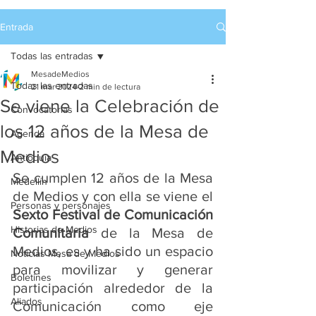
Entrada
Todas las entradas
MesadeMedios
Todas las entradas
21 mar 2024
2 min de lectura
Se viene la Celebración de
Convocatorias
los 12 años de la Mesa de
Agenda
Medios
Antioquia
Se cumplen 12 años de la Mesa 
Medellín
de Medios y con ella se viene el 
Personas y personajes
Sexto Festival de Comunicación 
Historias de Medios
Comunitaria
 de la Mesa de 
Medios, es y ha sido un espacio 
Noticias Mesa de Medios
para movilizar y generar 
Boletines
participación alrededor de la 
Aliados
Comunicación como eje 