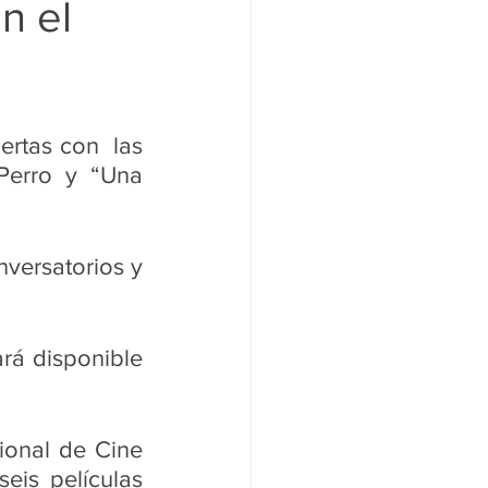
n el
al
Medio Radial
rtas con  las 
Perro y “Una 
nversatorios y 
rá disponible 
ional de Cine 
is películas 