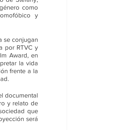
 género como 
omofóbico y 
ra se conjugan 
a por RTVC y 
lm Award, en 
retar la vida 
n frente a la 
dad. 
el documental 
o y relato de 
sociedad que 
oyección será 