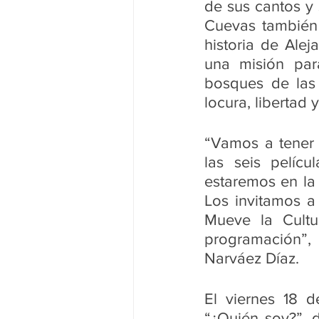
de sus cantos y 
Cuevas también 
historia de Ale
una misión par
bosques de las
locura, libertad 
“Vamos a tener 
las seis pelícu
estaremos en la
Los invitamos a
Mueve la Cultu
programación”,
Narváez Díaz. 
El viernes 18 d
“¿Quién soy?”, d