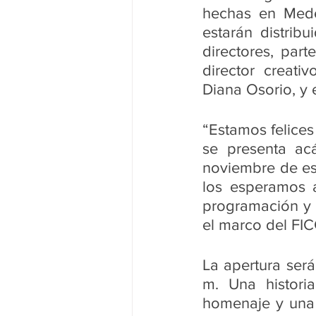
hechas en Medel
estarán distrib
directores, part
director creativ
Diana Osorio, y 
“Estamos felices
se presenta ac
noviembre de es
los esperamos 
programación y l
el marco del FICC
La apertura será
m. Una histori
homenaje y una 