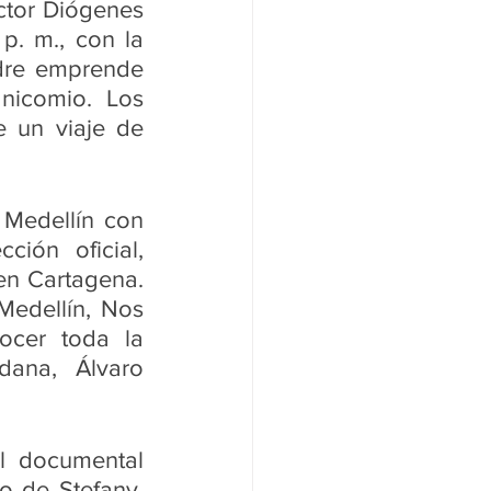
ctor Diógenes 
. m., con la 
dre emprende 
icomio. Los 
 un viaje de 
Medellín con 
ión oficial, 
n Cartagena. 
edellín, Nos 
cer toda la 
dana, Álvaro 
l documental 
o de Stefany, 