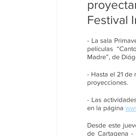
proyectar
Noticias Nacionales
Instituci
Festival 
Congreso
Festivales de Cin
- La sala Primav
películas “Cant
Madre”, de Dióg
- Hasta el 21 de 
proyecciones. 
- Las actividade
en la página 
www
Desde este jueve
de Cartagena - 