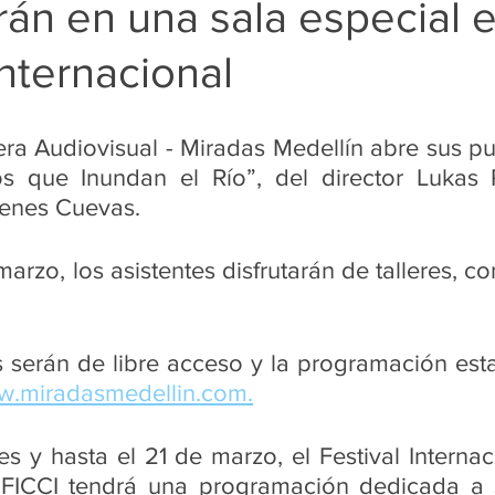
án en una sala especial e
onal
Medios Impresos
Medio Digital
Medio Audiovisu
Internacional
e
era Audiovisual - Miradas Medellín abre sus pue
os que Inundan el Río”, del director Lukas 
enes Cuevas.
marzo, los asistentes disfrutarán de talleres, co
s serán de libre acceso y la programación esta
.miradasmedellin.com.
s y hasta el 21 de marzo, el Festival Internac
FICCI tendrá una programación dedicada a se