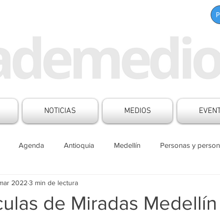
NOTICIAS
MEDIOS
EVEN
Agenda
Antioquia
Medellín
Personas y person
 mar 2022
3 min de lectura
s Mesa de Medios
Boletines
Aliados
Contenido patr
culas de Miradas Medellín