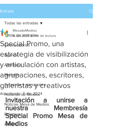
Entrada
Todas las entradas
MesadeMedios
Todas las entradas
5 abr 2024
3 min de lectura
Special Promo, una
Convocatorias
estrategia de visibilización
Agenda
y articulación con artistas,
Antioquia
agrupaciones, escritores,
Medellín
galeristas y creativos
Personas y personajes
Actualizado:
7 abr 2024
Historias de Medios
Invitación a unirse a 
Noticias Mesa de Medios
nuestra Membresía 
Boletines
Special Promo Mesa de 
Medios 
Aliados