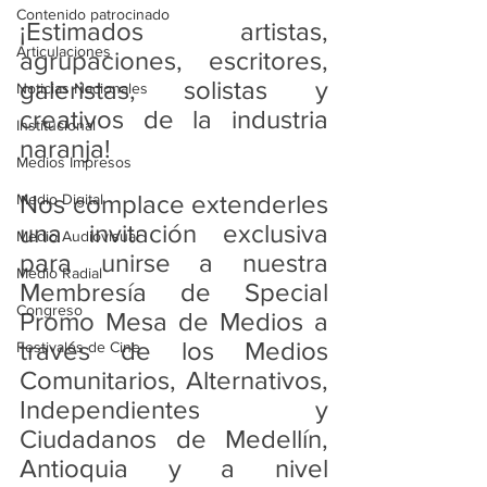
Contenido patrocinado
¡Estimados artistas, 
Articulaciones
agrupaciones, escritores, 
galeristas, solistas y 
Noticias Nacionales
creativos de la industria 
Institucional
naranja!
Medios Impresos
Nos complace extenderles 
Medio Digital
una invitación exclusiva 
Medio Audiovisual
para unirse a nuestra 
Medio Radial
Membresía de Special 
Congreso
Promo Mesa de Medios a 
través de los Medios 
Festivales de Cine
Comunitarios, Alternativos, 
Independientes y 
Ciudadanos de Medellín, 
Antioquia y a nivel 