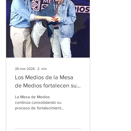
26 mar 2026
∙
2
min
Los Medios de la Mesa
de Medios fortalecen su
crecimiento en “Medios
La Mesa de Medios
en Red” y Colombia 5.0
continúa consolidando su
proceso de fortalecimiento
y trabajo en red tras su
participación en dos
importantes espacios para
el ecosistema comunicativo