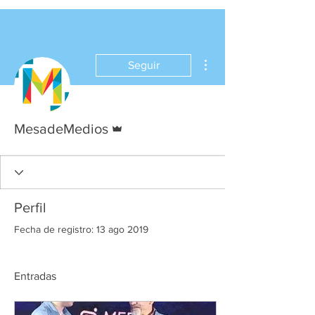
Más acciones
Seguir
Administrador
MesadeMedios
Perfil
Fecha de registro: 13 ago 2019
Entradas