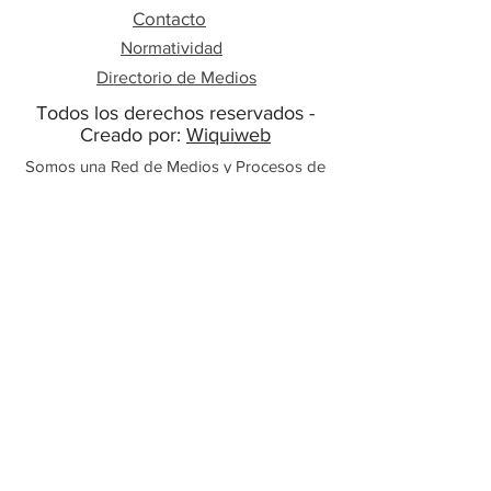
Contacto
Normatividad
Directorio de Medios
Todos los derechos reservados -
Creado por:
Wiquiweb
Somos una Red de Medios y Procesos de
Comunicación Comunitarios, Alternativos,
Independientes y Ciudadanos.
Línea Whatsapp:
+57 3014760620
+57 3117854566
mesademedioscom@gmail.com
Medellín- Antioquia
Colombia