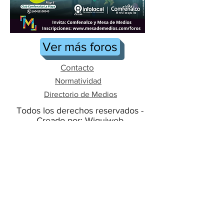
Ver más foros
Contacto
Normatividad
Directorio de Medios
Todos los derechos reservados -
Creado por:
Wiquiweb
Somos una Red de Medios y Procesos de
Comunicación Comunitarios, Alternativos,
Independientes y Ciudadanos.
Línea Whatsapp:
+57 3014760620
+57 3117854566
mesademedioscom@gmail.com
Medellín- Antioquia