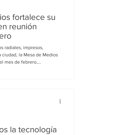
al
Medio Radial
os fortalece su
 en reunión
rero
s radiales, impresos,
la ciudad, la Mesa de Medios
del mes de febrero,
ratégica que marcará el
 2026. El encuentro permitió
amentales para el
ma de Medios Alternativos,
s y Ciudadanos (MAICC),
olectivo con la comunicación
s la tecnología