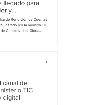
a llegado para
er y
istra TIC, Carina
blica de Rendición de Cuentas
o liderado por la ministra TIC,
a de Conectividad, Gloria
 Transformación Digital,
 con testimonios de
 la comunidad la voz de la
pósito del Ministerio. • Con
s, el despliegue de más de
for
el canal de
isterio TIC
 digital