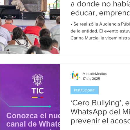
a donde no habí
educar, emprend
transformar”: Min
• Se realizó la Audiencia Pú
Murcia
de la entidad. El evento estuv
Carina Murcia; la viceministr
Perdomo, y el viceministro de
Andrés López. Además, contó
beneficiarios en vivo, siendo
transformación digital, el pro
una inversión de $1,4 billone
MesadeMedios
17 dic 2025
4.200 km de fibra óptica y la 
Institucional
‘Cero Bullying’, 
WhatsApp del Min
prevenir el acoso