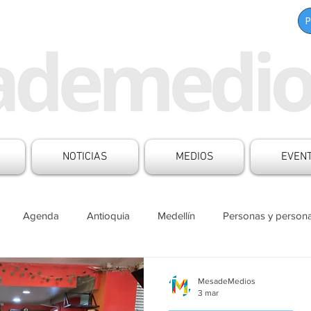
NOTICIAS
MEDIOS
EVEN
Agenda
Antioquia
Medellín
Personas y persona
s Mesa de Medios
Boletines
Aliados
Contenido patro
MesadeMedios
3 mar