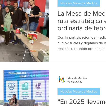
Noticias Mesa de Medios
onal
Medios Impresos
Medio Digital
Medio Audiovisu
La Mesa de Medi
ruta estratégica
ordinaria de feb
Con la participación de medio
audiovisuales y digitales de 
realizó su reunión ordinaria 
consolidando una agenda est
rumbo del proceso durante el
reflexionar sobre temas fund
fortalecimiento del ecosiste
Independientes, Comunitario
MesadeMedios
19 dic 2025
reafirmando el compromiso c
part
Noticias Mesa de Medios
“En 2025 llevamo