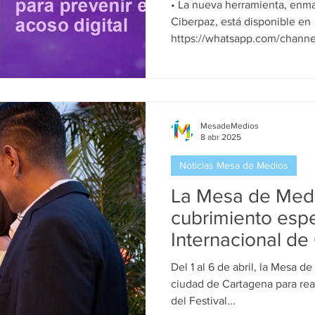
• La nueva herramienta, enm
Ciberpaz, está disponible en
https://whatsapp.com/cha
r3y , y es una acción concret
dirigida especialmente a las 
menudo son blanco de violenc
convertirse en un espacio 
proporcione conocimiento e i
MesadeMedios
8 abr 2025
actuar contra el acoso, el gro
otros riesgos digitales. • A
Noticias Mesa de Medios
La Mesa de Medi
cubrimiento espe
Internacional de
Cartagena y los 
Del 1 al 6 de abril, la Mesa d
Catalina con 11 
ciudad de Cartagena para rea
comunicación co
del Festival...