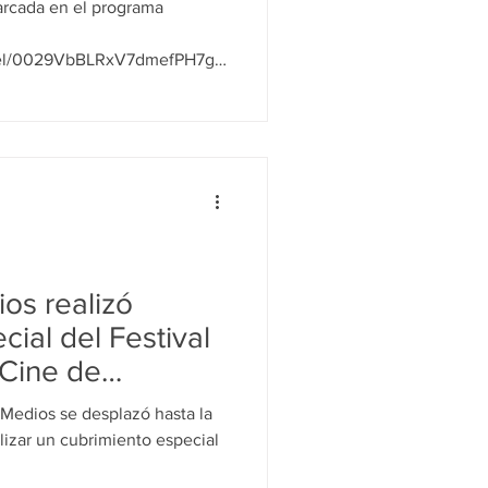
arcada en el programa
nnel/0029VbBLRxV7dmefPH7g3
a de cuidado y protección
mujeres y niñas, quienes a
ia digital. • Busca
de acompañamiento que
nformación para prevenir y
oming y el ciberbullying, entre
os realizó
cial del Festival
 Cine de
Premios India
e Medios se desplazó hasta la
medios de
lizar un cubrimiento especial
munitarios y