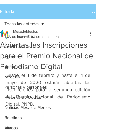
Entrada
Todas las entradas
MesadeMedios
Todas las entradas
21 mar 2020
1 min de lectura
Abiertas las Inscripciones
Convocatorias
para el Premio Nacional de
Agenda
Periodismo Digital
Antioquia
Desde el 1 de febrero y hasta el 1 de 
Medellín
mayo de 2020 estarán abiertas las 
Personas y personajes
inscripciones para la segunda edición 
del Premio Nacional de Periodismo 
Historias de Medios
Digital, PNPD.
Noticias Mesa de Medios
Boletines
Aliados