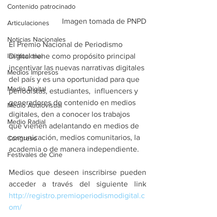
Contenido patrocinado
Imagen tomada de PNPD
Articulaciones
Noticias Nacionales
El Premio Nacional de Periodismo 
Digital tiene como propósito principal 
Institucional
incentivar las nuevas narrativas digitales 
Medios Impresos
del país y es una
 oportunidad para que 
Medio Digital
periodistas, estudiantes,  influencers y 
generadores de contenido en medios 
Medio Audiovisual
digitales, den a conocer los trabajos 
Medio Radial
que vienen adelantando en medios de 
comunicación, medios comunitarios, la 
Congreso
academia o de manera independiente.
Festivales de Cine
Medios que deseen inscribirse pueden 
acceder a través del siguiente link 
http://registro.premioperiodismodigital.c
om/