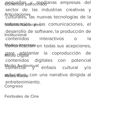
pequeñas y medianas empresas del 
Contenido patrocinado
sector de las industrias creativas y 
Articulaciones
culturales, las nuevas tecnologías de la 
información y las comunicaciones, el 
Noticias Nacionales
desarrollo de software, la producción de 
Institucional
contenidos interactivos o la 
Medios Impresos
comunicación en todas sus acepciones, 
para adelantar la coproducción de 
Medio Digital
contenidos digitales con potencial 
Medio Audiovisual
comercial y énfasis cultural y/o 
educativo, con una narrativa dirigida al 
Medio Radial
entretenimiento.
Congreso
Festivales de Cine