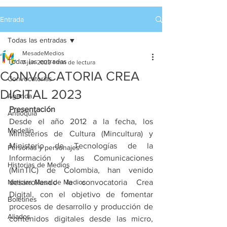
Entrada
Todas las entradas
MesadeMedios
Todas las entradas
7 jun 2023
1 min de lectura
CONVOCATORIA CREA
Convocatorias
DIGITAL 2023
Agenda
Presentación
Antioquia
Desde el año 2012 a la fecha, los 
Medellín
Ministerios de Cultura (Mincultura) y 
Ministerio de Tecnologías de la 
Personas y personajes
Información y las Comunicaciones 
Historias de Medios
(MinTIC) de Colombia, han venido 
Noticias Mesa de Medios
desarrollando la convocatoria Crea 
Digital, con el objetivo de fomentar 
Boletines
procesos de desarrollo y producción de 
Aliados
contenidos digitales desde las micro, 