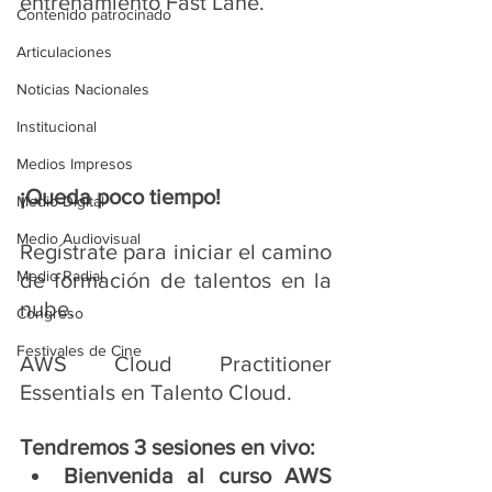
entrenamiento Fast Lane. 
Contenido patrocinado
Articulaciones
Noticias Nacionales
Institucional
Medios Impresos
¡Queda poco tiempo!
Medio Digital
Medio Audiovisual
Regístrate para iniciar el camino 
Medio Radial
de formación de talentos en la 
nube. 
Congreso
Festivales de Cine
AWS Cloud Practitioner 
Essentials en Talento Cloud. 
Tendremos 3 sesiones en vivo: 
Bienvenida al curso AWS 