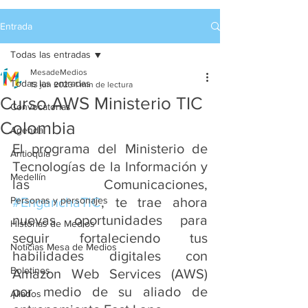
Entrada
Todas las entradas
MesadeMedios
Todas las entradas
13 jun 2023
1 min de lectura
Curso AWS Ministerio TIC
Convocatorias
Colombia
Agenda
El programa del Ministerio de 
Antioquia
Tecnologías de la Información y 
Medellín
las Comunicaciones, 
Personas y personajes
#EnganchaTIC
, te trae ahora 
nuevas oportunidades para 
Historias de Medios
seguir fortaleciendo tus 
Noticias Mesa de Medios
habilidades digitales con 
Boletines
Amazon Web Services (AWS) 
por medio de su aliado de 
Aliados