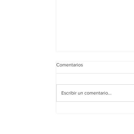
Comentarios
Escribir un comentario...
Alianza por el empleo de
Mujeres y Jóvenes en
Medellín