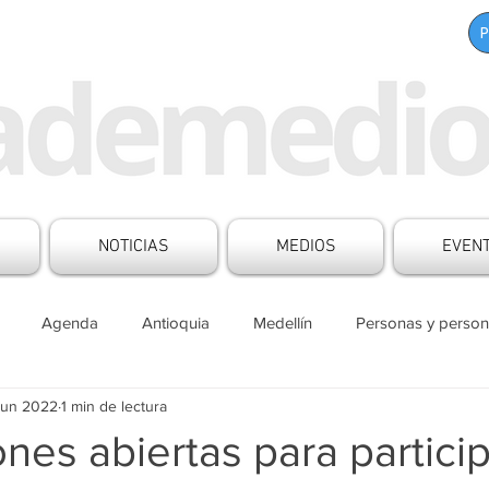
NOTICIAS
MEDIOS
EVEN
Agenda
Antioquia
Medellín
Personas y person
jun 2022
1 min de lectura
s Mesa de Medios
Boletines
Aliados
Contenido patr
ones abiertas para particip