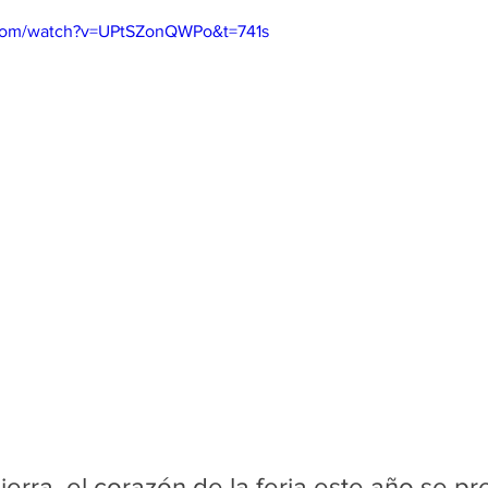
onal
Medios Impresos
Medio Digital
Medio Audiovisu
.com/watch?v=UPtSZonQWPo&t=741s
e
erra, el corazón de la feria este año se pr