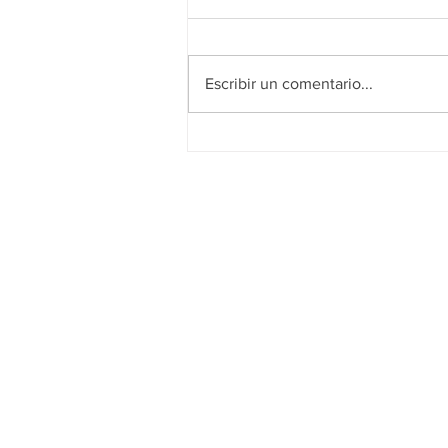
Escribir un comentario...
Alianza por el empleo de
Mujeres y Jóvenes en
Medellín