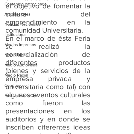
Contenido patrocinado
el objetivo de fomentar la 
cultura del 
Articulaciones
emprendimiento en la 
Noticias Nacionales
comunidad Universitaria.
Institucional
En el marco de ésta Feria 
Medios Impresos
se realizó la 
comercialización de 
Medio Digital
diferentes productos 
Medio Audiovisual
(bienes y servicios de la 
Medio Radial
empresa privada y 
universitaria como tal) con 
Congreso
algunos eventos culturales 
Festivales de Cine
como fueron las 
presentaciones en los 
auditorios y en donde se 
inscriben diferentes ideas 