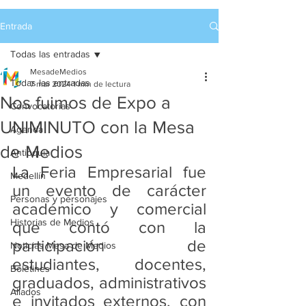
Entrada
Todas las entradas
MesadeMedios
Todas las entradas
7 mar 2024
1 min de lectura
Nos fuimos de Expo a
Convocatorias
UNIMINUTO con la Mesa
Agenda
de Medios
Antioquia
La Feria Empresarial fue 
Medellín
un evento de carácter 
Personas y personajes
académico y comercial 
Historias de Medios
que contó con la 
participación de 
Noticias Mesa de Medios
estudiantes, docentes, 
Boletines
graduados, administrativos 
Aliados
e invitados externos, con 