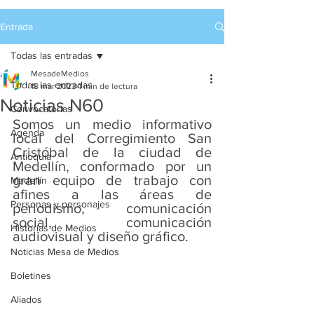
Entrada
Todas las entradas
MesadeMedios
Todas las entradas
18 mar 2023
1 min de lectura
Noticias N60
Convocatorias
Somos un medio informativo 
Agenda
local del Corregimiento San 
Cristóbal de la ciudad de 
Antioquia
Medellín, conformado por un 
gran equipo de trabajo con 
Medellín
afines a las áreas de 
Personas y personajes
periodismo, comunicación 
social, comunicación 
Historias de Medios
audiovisual y diseño gráfico.
Noticias Mesa de Medios
Boletines
Aliados