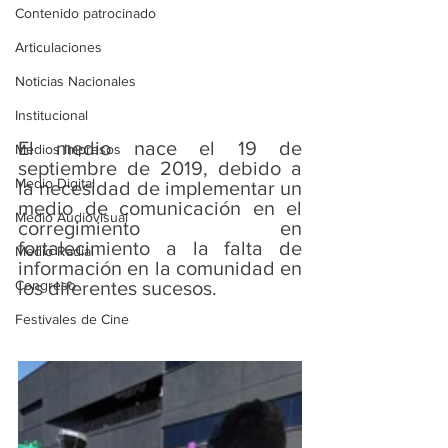
Contenido patrocinado
Articulaciones
Noticias Nacionales
Institucional
El medio nace el 19 de 
Medios Impresos
septiembre de 2019, debido a 
Medio Digital
la necesidad de implementar un 
medio de comunicación en el 
Medio Audiovisual
corregimiento en 
fortalecimiento a la falta de 
Medio Radial
información en la comunidad en 
los diferentes sucesos.
Congreso
Festivales de Cine