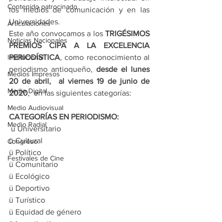
Contenido patrocinado
los medios de comunicación y en las 
Universidades.
Articulaciones
Este año convocamos a los
 TRIGÉSIMOS 
Noticias Nacionales
PREMIOS CIPA A LA EXCELENCIA 
Institucional
PERIODÍSTICA
, como reconocimiento al 
periodismo antioqueño, 
desde el lunes 
Medios Impresos
20 de abril,  al viernes 19 de junio de 
Medio Digital
2020
,  en las siguientes categorías:
Medio Audiovisual
CATEGORÍAS EN PERIODISMO:
Medio Radial
 ü Universitario
ü Cultural
Congreso
ü Político
Festivales de Cine
ü Comunitario
ü Ecológico
ü Deportivo
ü Turístico
ü Equidad de género