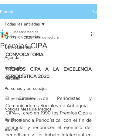
Entrada
Todas las entradas
MesadeMedios
Todas las entradas
12 jun 2020
1 min de lectura
Premios CIPA
Convocatorias
CONVOCATORIA
Agenda
Antioquia
PREMIOS CIPA A LA EXCELENCIA 
PERIODÍSTICA 2020
Medellín
Personas y personajes
El Círculo de Periodistas y 
Historias de Medios
Comunicadores Sociales de Antioquia –
Noticias Mesa de Medios
CIPA–,  creó en 1990 los Premios Cipa a 
Boletines
la Excelencia Periodística, con el fin de 
estimular y reconocer el ejercicio del 
Aliados
periodismo y  el trabajo intelectual en 