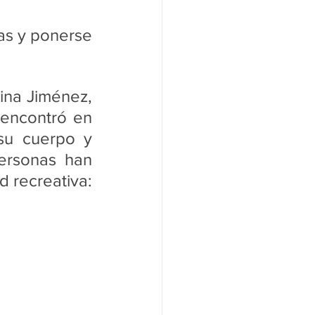
s y ponerse 
ina Jiménez, 
encontró en 
u cuerpo y 
ersonas han 
 recreativa: 