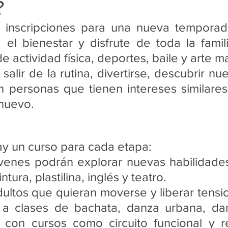
?
onal
Medios Impresos
Medio Digital
Medio Audiovisu
inscripciones para una nueva temporada
el bienestar y disfrute de toda la famili
e
e actividad física, deportes, baile y arte m
alir de la rutina, divertirse, descubrir nue
n personas que tienen intereses similares
nuevo.  
 un curso para cada etapa:
venes podrán explorar nuevas habilidades
ntura, plastilina, inglés y teatro.  
dultos que quieran moverse y liberar tens
se a clases de bachata, danza urbana, da
e con cursos como circuito funcional y r