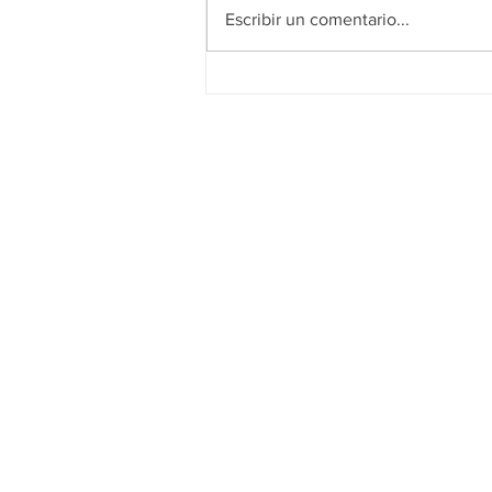
Escribir un comentario...
Los Medios de la Mesa de
Medios fortalecen su
crecimiento en “Medios en
Red” y Colombia 5.0