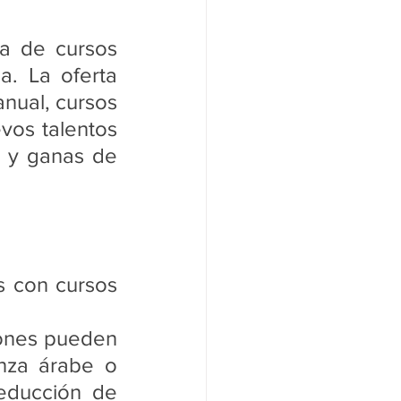
al
Medio Radial
 de cursos 
a. La oferta 
anual, cursos 
vos talentos 
 y ganas de 
 con cursos 
iones pueden 
nza árabe o 
educción de 