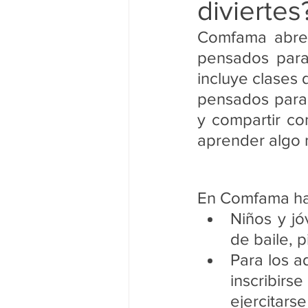
diviertes
Noticias Nacionales
Instituci
Comfama abre 
pensados para 
Congreso
Festivales de Cin
incluye clases d
pensados para s
y compartir co
aprender algo 
En Comfama hay
Niños y jó
de baile, pi
Para los a
inscribir
ejercitars