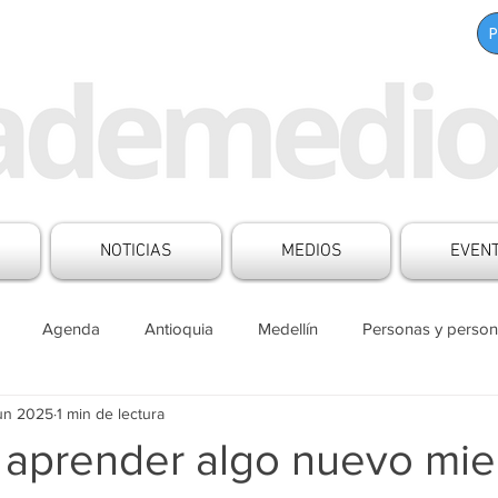
NOTICIAS
MEDIOS
EVEN
Agenda
Antioquia
Medellín
Personas y person
jun 2025
1 min de lectura
s Mesa de Medios
Boletines
Aliados
Contenido patr
 aprender algo nuevo mie