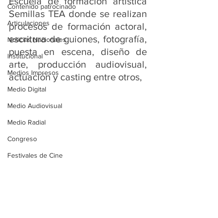
Escuela de formación artística 
Contenido patrocinado
Semillas TEA donde se realizan 
Articulaciones
procesos de formación actoral, 
escritura de guiones, fotografía, 
Noticias Nacionales
puesta en escena, diseño de 
Institucional
arte, producción audiovisual, 
Medios Impresos
actuación y casting entre otros, 
Medio Digital
Medio Audiovisual
Medio Radial
Congreso
Festivales de Cine