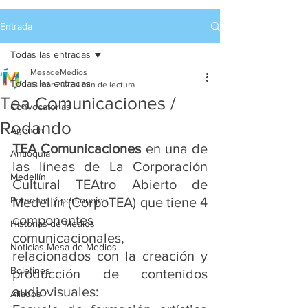
Entrada
Todas las entradas
MesadeMedios
Todas las entradas
18 mar 2023
1 min de lectura
Tea Comunicaciones /
Convocatorias
Rodando
Agenda
TEA Comunicaciones 
en una de 
Antioquia
las líneas de La Corporación 
Medellín
Cultural TEAtro Abierto de 
Personas y personajes
Medellín (CorpoTEA) que tiene 4 
componentes 
Historias de Medios
comunicacionales,  
Noticias Mesa de Medios
relacionados con la creación y 
Boletines
producción de contenidos 
audiovisuales:
Aliados