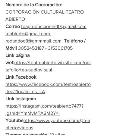
Nombre de la Corporación: 
CORPORACIÓN CULTURAL TEATRO 
ABIERTO
Correo 
teaproducciones10@gmail.com
teabierto@gmail.com
rodandoc8@gmmmail.com
Teléfono / 
Móvil 
3052453187 - 3153061785
Link página 
web
https://teatroabierto.wixsite.com/por
tafolio/tea-audiovisual 
Link Facebook 
https://www.facebook.com/teatroabierto
.tea/?locale=es_LA
Link Instagram
https://instagram.com/teabierto7477?
igshid=YmMyMTA2M2Y= 
Youtube
https://www.youtube.com/@tea
bierto/videos
Tiempo de creación:
 12 años 